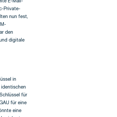
lte E-Mail-
c-Private-
lten nun fest,
IM-
bar den
und digitale
üssel in
r identischen
Schlüssel für
GAU für eine
önnte eine