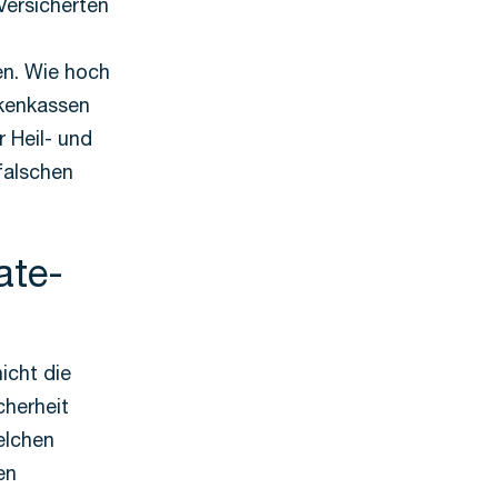
Versicherten
en. Wie hoch
nkenkassen
r Heil- und
falschen
ate-
icht die
cherheit
elchen
en