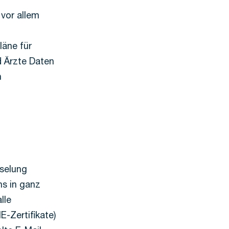
vor allem
läne für
d Ärzte Daten
n
sselung
ns in ganz
lle
E-Zertifikate)