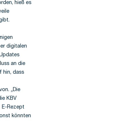
rden, hieß es
eile
ibt.
inigen
er digitalen
 Updates
luss an die
 hin, dass
von. „Die
die KBV
d E-Rezept
Sonst könnten