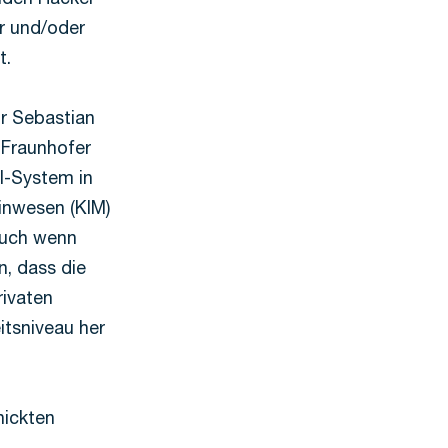
enden Hacker
r und/oder
t.
or Sebastian
 Fraunhofer
il-System in
inwesen (KIM)
auch wenn
, dass die
rivaten
itsniveau her
hickten