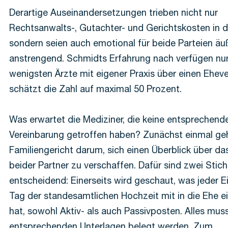
Derartige Auseinandersetzungen trieben nicht nur
Rechtsanwalts-, Gutachter- und Gerichtskosten in d
sondern seien auch emotional für beide Parteien äu
anstrengend. Schmidts Erfahrung nach verfügen nur
wenigsten Ärzte mit eigener Praxis über einen Eheve
schätzt die Zahl auf maximal 50 Prozent.
Was erwartet die Mediziner, die keine entsprechend
Vereinbarung getroffen haben? Zunächst einmal geh
Familiengericht darum, sich einen Überblick über d
beider Partner zu verschaffen. Dafür sind zwei Stic
entscheidend: Einerseits wird geschaut, was jeder 
Tag der standesamtlichen Hochzeit mit in die Ehe e
hat, sowohl Aktiv- als auch Passivposten. Alles mus
entsprechenden Unterlagen belegt werden. Zum