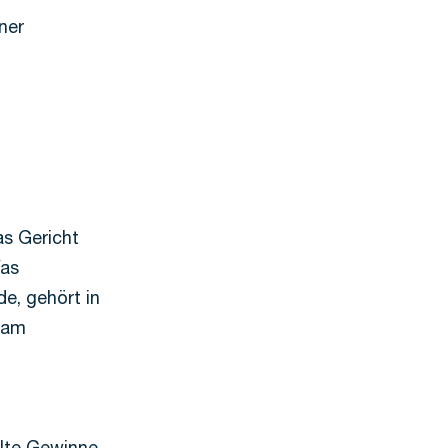
ner
s Gericht
Was
e, gehört in
sam