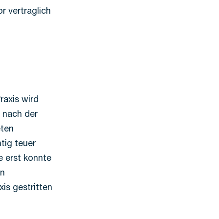
r vertraglich
raxis wird
o nach der
eten
tig teuer
 erst konnte
en
is gestritten