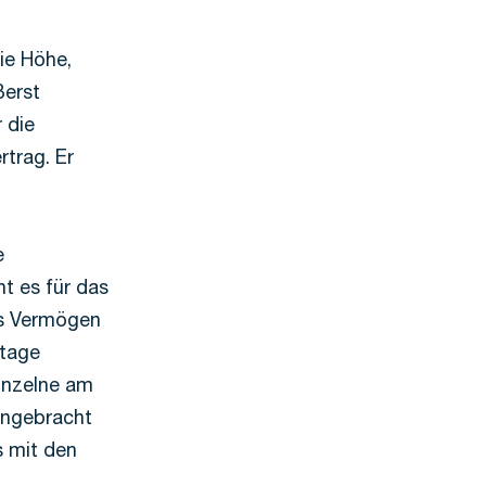
ie Höhe,
ßerst
 die
rtrag. Er
e
t es für das
as Vermögen
htage
Einzelne am
ingebracht
s mit den