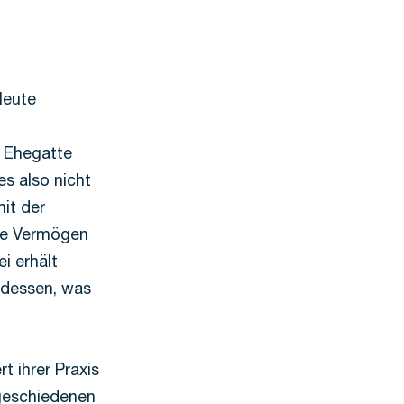
leute
r Ehegatte
es also nicht
it der
te Vermögen
i erhält
e dessen, was
t ihrer Praxis
 geschiedenen