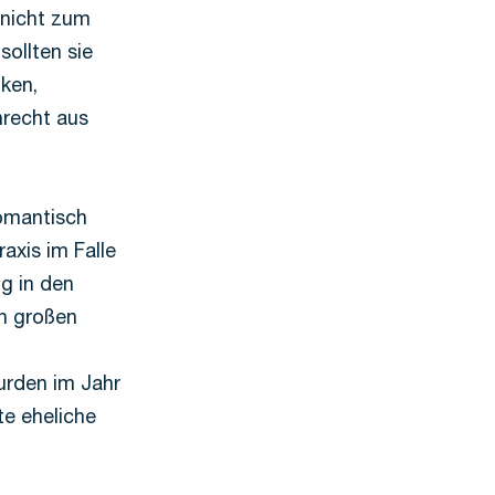
 nicht zum
sollten sie
ken,
nrecht aus
omantisch
raxis im Falle
g in den
ch großen
urden im Jahr
te eheliche