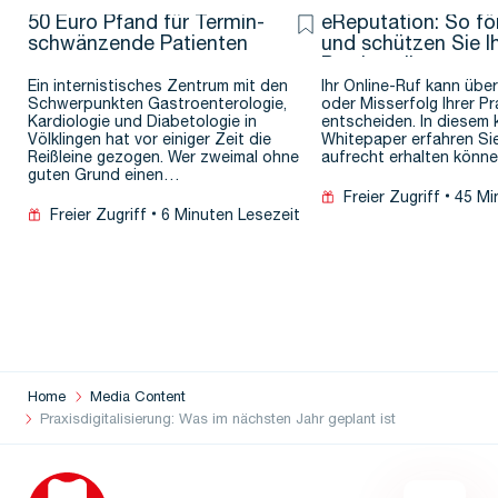
50 Euro Pfand für Termin-
eReputation: So fö
schwänzende Patienten
und schützen Sie I
Praxis online
Ein internistisches Zentrum mit den
Ihr Online-Ruf kann über
Schwerpunkten Gastroenterologie,
oder Misserfolg Ihrer Pr
Kardiologie und Diabetologie in
entscheiden. In diesem
Völklingen hat vor einiger Zeit die
Whitepaper erfahren Sie
Reißleine gezogen. Wer zweimal ohne
aufrecht erhalten könne
guten Grund einen…
Freier Zugriff
45 Mi
Freier Zugriff
6 Minuten Lesezeit
Home
Media Content
Praxisdigitalisierung: Was im nächsten Jahr geplant ist