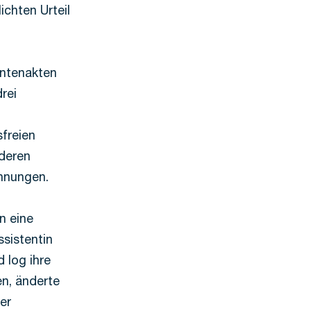
ichten Urteil
entenakten
drei
freien
 deren
hnungen.
n eine
sistentin
d log ihre
n, änderte
er