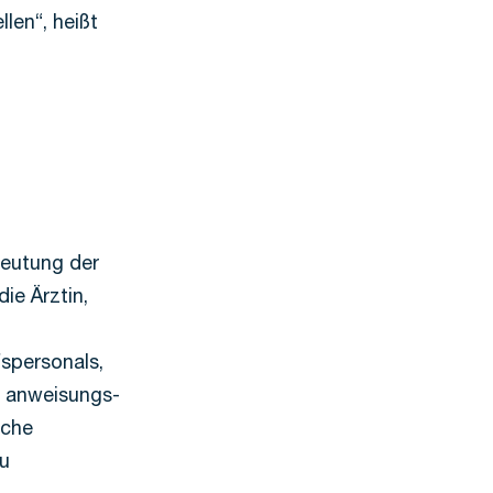
len“, heißt
deutung der
ie Ärztin,
n
fspersonals,
d anweisungs-
iche
zu