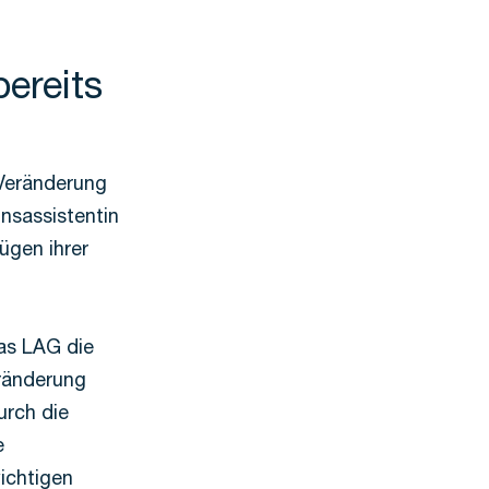
bereits
 Veränderung
nsassistentin
ügen ihrer
as LAG die
eränderung
urch die
e
wichtigen