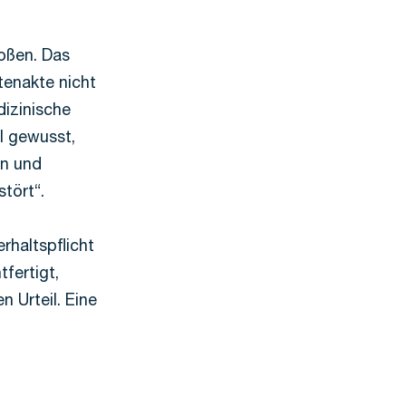
oßen. Das
tenakte nicht
dizinische
l gewusst,
en und
tört“.
rhaltspflicht
tfertigt,
 Urteil. Eine