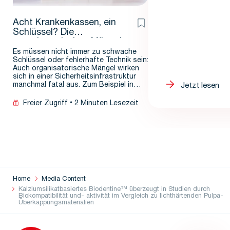
Acht Krankenkassen, ein
Schlüssel? Die
organisatorischen Mängel
in der TI
Es müssen nicht immer zu schwache
Schlüssel oder fehlerhafte Technik sein:
Auch organisatorische Mängel wirken
sich in einer Sicherheitsinfrastruktur
manchmal fatal aus. Zum Beispiel in…
Jetzt lesen
Freier Zugriff
2 Minuten Lesezeit
Home
Media Content
Kalziumsilikatbasiertes Biodentine™ überzeugt in Studien durch
Biokompatibilität und- aktivität im Vergleich zu lichthärtenden Pulpa-
Überkappungsmaterialien